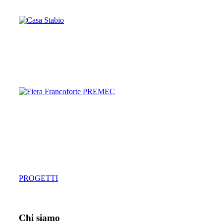
Casa Stabio
Semplicità e riorganizzazione ...
ENTRA
Fiera Francoforte PREMEC
Stand fieristico ...
ENTRA
PROGETTI
Chi siamo